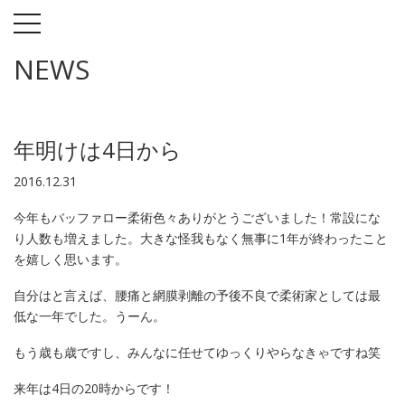
toggle
navigation
NEWS
年明けは4日から
2016.12.31
今年もバッファロー柔術色々ありがとうございました！常設にな
り人数も増えました。大きな怪我もなく無事に1年が終わったこと
を嬉しく思います。
自分はと言えば、腰痛と網膜剥離の予後不良で柔術家としては最
低な一年でした。うーん。
もう歳も歳ですし、みんなに任せてゆっくりやらなきゃですね笑
来年は4日の20時からです！