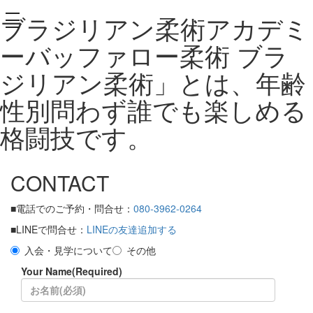
ブラジリアン柔術アカデミ
toggle
navigation
ーバッファロー柔術 ブラ
ジリアン柔術」とは、年齢
性別問わず誰でも楽しめる
格闘技です。
CONTACT
■電話でのご予約・問合せ：
080-3962-0264
■LINEで問合せ：
LINEの友達追加する
入会・見学について
その他
Your Name(Required)